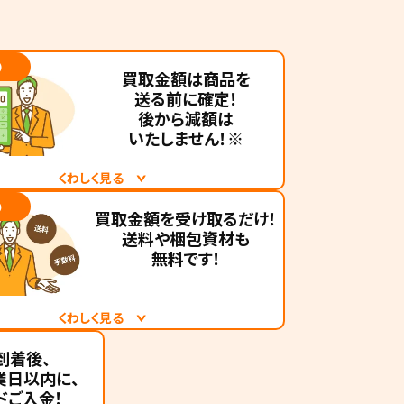
た。
17時間前
❷
鹿児島県のお客様より「タイヤ
買取金額は商品を
ホイールセット」の査定をいた
送る前に確定！
だきました。
後から減額は
いたしません！※
18時間前
お客様より「スタッドレスタイ
くわしく見る
ヤホイール」の査定をいただき
❹
取ナンバーワンは、お客様にご安心してお取
ました。
買取金額を
受け取るだけ！
送料や梱包資材も
くため、国内でも数少ない『買取価格保証サ
無料です！
19時間前
を行っています。そのため、ご承諾いただいた
愛知県のお客様より「スタッド
を後から減額することはありませんので、安
レスタイヤホイールセット」の
イヤホイール買取査定をお申し込みくださ
くわしく見る
査定をいただきました。
取ナンバーワンは、申し込み後に「買取金額
到着後、
19時間前
にお聞きした内容と、実際の商品の状態が異
業日以内に、
るだけ」というシンプルな買取スタイルなの
お客様より「タイヤホイール」
は、未該当となります。
ドご入金！
の査定をいただきました。