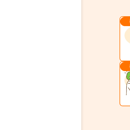
タ
象
サ
場
定
買
タ
で
か