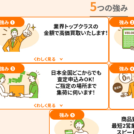
5
つの強み
強み ❶
強み 
業界トップクラスの
金額で高価買取
いたします！
くわしく見る
強み ❸
強み 
イヤ買取ナンバーワンは、2012年より日本全国を対
タイヤ買
日本全国どこからでも
査定申込みOK！
に、タイヤホイールや自動車パーツに特化して買取
引いただ
ご指定の場所まで
ービスを行なっています。タイヤホイールの買取相
ービス』
集荷に伺います！
を常に把握し、31万件以上(2026年6月時点)の査
買取金額
から得たノウハウをもとに、タイヤホイールの高価
心してタ
くわしく見る
取を実現します！お客様のご希望の買取金額に少し
い！
強み ❺
イヤ買取ナンバーワンは、47都道府県すべての地域
タイヤ買
商品
も近づけるように全力を尽くします！
※査定時
最短2営
らタイヤホイールの買取が可能です！ご指定の場所
を受け取
なる場合
スピー