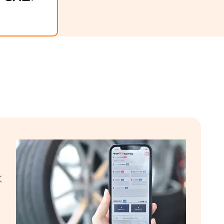
が掛かりません！また、タイヤホイールは輸送
防ぐため簡易梱包が必要ですが、その際の梱
無料でお送りしています！日本全国どこから
19時間前
材や送料、振込手数料など一切掛かりません
埼玉県のお客様より「タイヤホ
イヤ買取ナンバ
イールセット」の査定をいただ
気軽にお申込みください。
いたします。タ
きました。
認後、状態など
す。その後、最
19時間前
福井県のお客様より「タイヤホ
取金額をご入金
イールセット」の査定をいただ
きました。
商品や書類に問
ございます。
20時間前
お客様より「スタッドレスタイ
ヤホイールセット」の査定をい
く
ただきました。
、
20時間前
神奈川県のお客様より「スタッ