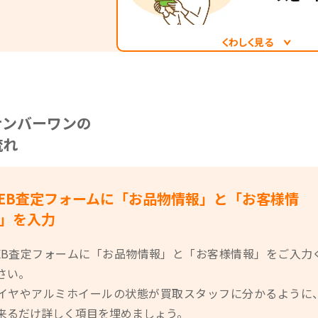
で配送業者が集荷に伺いますので、ご自宅以外の場
で、手間
でも買取OKです！タイヤ買取ナンバーワンなら、重
時の傷を
タイヤホイールをご自身の車に積み、店舗まで持っ
包資材も
くわしく見る
いくという手間がなく楽々です！
でも梱包
お送りいただいたタイヤホイールがタ
ので、お
ーワンに到着したら、すぐに状態を確認
イヤホイールのメーカー・モデルを確
ナンバーワンの
を確認して査定内容と照らし合わせま
流れ
短2営業日以内にタイヤホイールの買
いたします！
※金融機関の非営業日を挟む際や、
EB査定フォームに「お品物情報」と「お客様情
題がある場合は、入金が遅れる場合が
」を入力
EB査定フォームに「お品物情報」と「お客様情報」をご入力
さい。
イヤやアルミホイールの状態が買取スタッフに分かるように
来るだけ詳しく項目を埋めましょう。