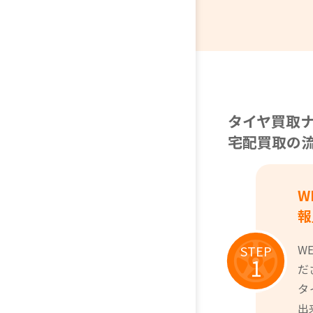
ま
所
い
て
タイヤ買取
宅配買取の
W
報
W
STEP
1
だ
タ
出