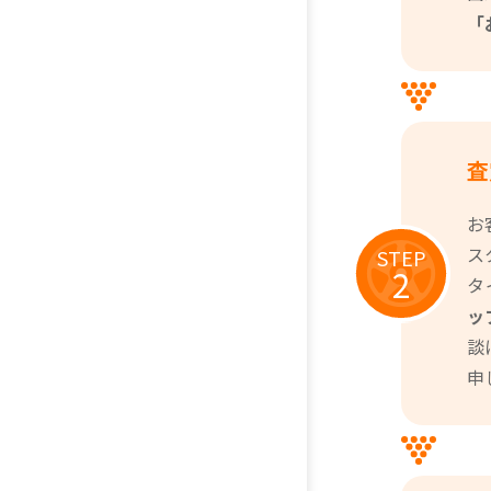
「
査
お
ス
STEP
2
タ
ッ
談
申