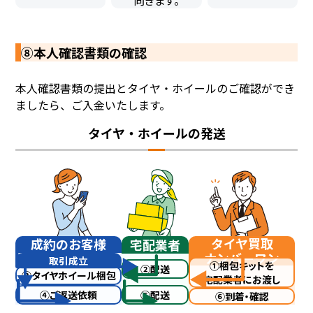
⑧本人確認書類の確認
本人確認書類の提出とタイヤ・ホイールのご確認ができ
ましたら、ご入金いたします。
タイヤ・ホイールの発送
タイヤ買取
成約のお客様
宅配業者
ナンバーワン
取引成立
①梱包キットを
②配送
③タイヤホイール
梱包
宅配業者にお渡し
⑤配送
④ご返送依頼
⑥到着・確認