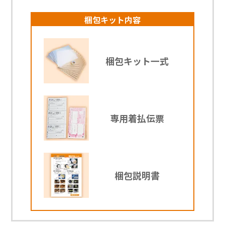
梱包キット内容
梱包キット
一式
専用
着払伝票
梱包
説明書