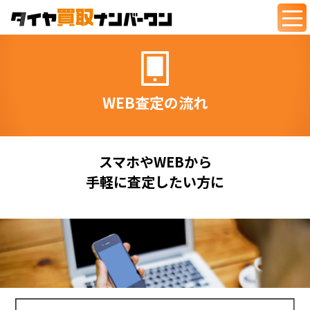
togg
navi
WEB査定の流れ
スマホやWEBから
手軽に査定したい方に