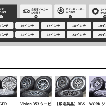
サイズから探す
自動車メーカーから探す
ホイールメー
5インチ
16インチ
17インチ
18インチ
19
0インチ
21インチ
22インチ
23インチ
24
GED
Vision 353 タービ
【鍛造美品】BBS
WORK 