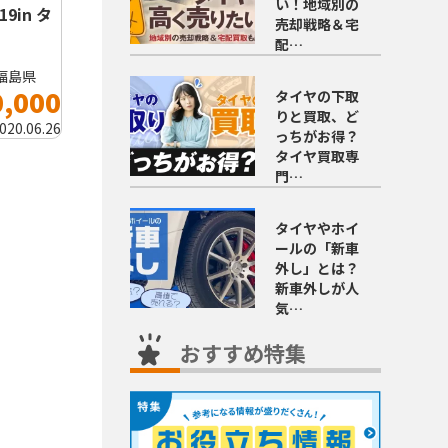
い！地域別の
19in タ
売却戦略＆宅
配…
福島県
0,000
タイヤの下取
りと買取、ど
020.06.26
っちがお得？
タイヤ買取専
門…
タイヤやホイ
ールの「新車
外し」とは？
新車外しが人
気…
おすすめ特集