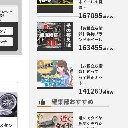
ホイールの買
取…
カーから探す
ホイールメーカーから探す
167095
view
【お役立ち情
インチ
報】偽物ブラ
ンドホイール
インチ
163455
view
【お役立ち情
報】知って
る？純正ナッ
ト…
141263
view
編集部おすすめ
近くでタイヤ
を高く売りた
ジスタン