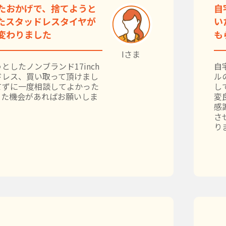
たおかげで、捨てようと
自
たスタッドレスタイヤが
い
変わりました
も
Iさま
としたノンブランド17inch
自
ドレス、買い取って頂けまし
ル
てずに一度相談してよかった
し
また機会があればお願いしま
変
感
さ
り