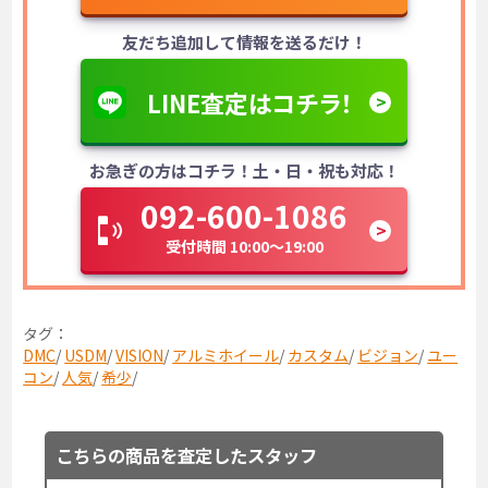
友だち追加して情報を送るだけ！
LINE査定はコチラ！
お急ぎの方はコチラ！土・日・祝も対応！
092-600-1086
受付時間 10:00～19:00
タグ：
DMC
/
USDM
/
VISION
/
アルミホイール
/
カスタム
/
ビジョン
/
ユー
コン
/
人気
/
希少
/
こちらの商品を査定したスタッフ