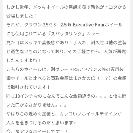
しかし近年、メッキホイールの常識を覆す新色がトヨタから
登場しました！
それが、クラウン 2.5/3.5
2.5 G-Executive Four
ホイール
にも使用されている『スパッタリング』カラー！
見た目はメッキで高級感があり！手入れ、耐久性は他の塗装
と遜色ないものとなっており、その手軽さから、人気が再燃
したんですよね！
こちらのホイールは、別グレードRSアドバンス等の専用装
備ホイールと比べると買取金額はまさかの倍（！？）の金額
で取引されています！
同じ18インチなのになんでこんな金額違うの。。。と僕も開
いた口がふさがりません。。。
やはりこの煌めく塗装と、カッコいいホイールデザインが
人々を惹きつけるのだと思います✨
今、激アツなホイールです！！