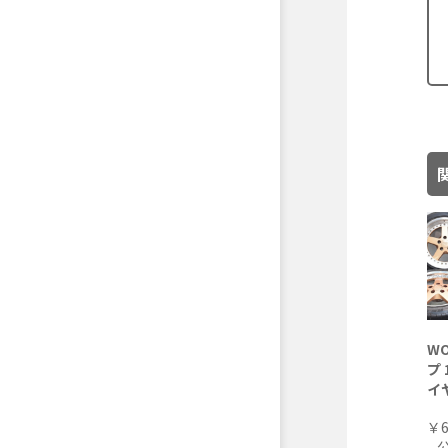
W
プ 
イ
￥6