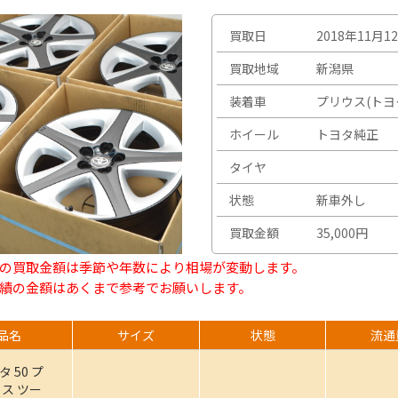
買取日
2018年11月1
買取地域
新潟県
装着車
プリウス(トヨ
ホイール
トヨタ純正
タイヤ
状態
新車外し
買取金額
35,000円
の買取金額は季節や年数により相場が変動します。
績の金額はあくまで参考でお願いします。
品名
サイズ
状態
流通
タ 50 プ
ス ツー