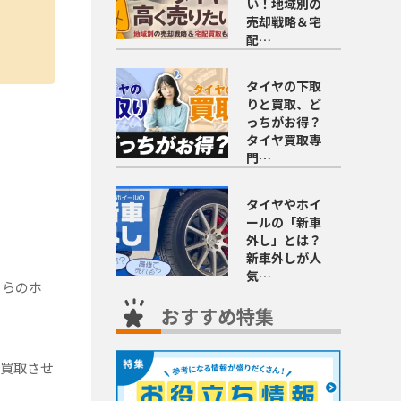
い！地域別の
売却戦略＆宅
配…
タイヤの下取
りと買取、ど
っちがお得？
タイヤ買取専
門…
タイヤやホイ
ールの「新車
外し」とは？
新車外しが人
気…
ちらのホ
おすすめ特集
価買取させ