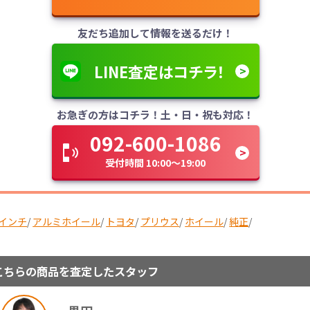
友だち追加して情報を送るだけ！
LINE査定はコチラ！
お急ぎの方はコチラ！土・日・祝も対応！
092-600-1086
受付時間 10:00～19:00
7インチ
/
アルミホイール
/
トヨタ
/
プリウス
/
ホイール
/
純正
/
こちらの商品を査定したスタッフ