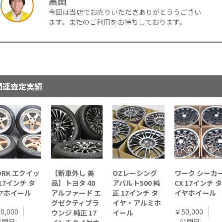
黒田
今回は当店でお売りいただきありがとううござい
ます。またのご利用をお待ちしております。
関連査定実績
ORK エクイッ
【新車外し 美
OZレーシング
ワーク シーカ
17インチ タ
品】トヨタ 40
アバルト500 純
CX 17インチ タ
ヤホイール
アルファード エ
正 17インチ タ
イヤホイール
グゼクティブラ
イヤ・アルミホ
0,000
￥50,000
ウンジ 純正 17
イール
公開日:
公開日: