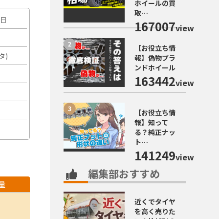
ホイールの買
取…
2日
167007
view
【お役立ち情
タ)
報】偽物ブラ
ンドホイール
163442
view
【お役立ち情
報】知って
る？純正ナッ
ト…
141249
view
編集部おすすめ
量
近くでタイヤ
を高く売りた