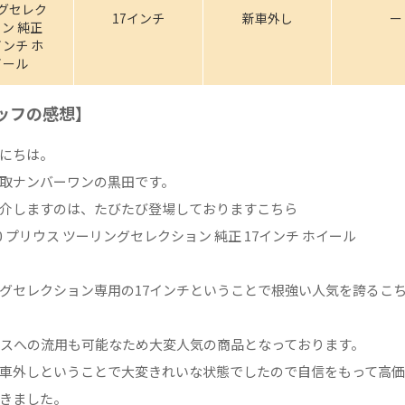
グセレク
17インチ
新車外し
ー
ン 純正
インチ ホ
イール
ッフの感想】
にちは。
取ナンバーワンの黒田です。
介しますのは、たびたび登場しておりますこちら
50 プリウス ツーリングセレクション 純正 17インチ ホイール
グセレクション専用の17インチということで根強い人気を誇るこ
ウスへの流用も可能なため大変人気の商品となっております。
車外しということで大変きれいな状態でしたので自信をもって高
きました。