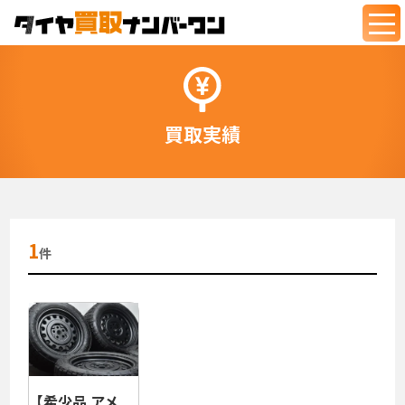
togg
navi
買取実績
1
件
【希少品 アメ