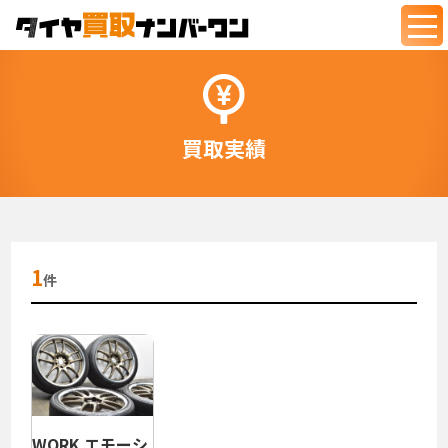
togg
navi
買取実績
1
件
WORK エモーシ