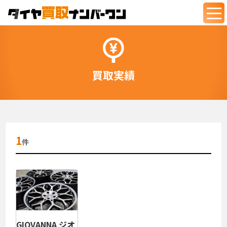
togg
navi
買取実績
1
件
GIOVANNA ジオ