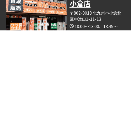
小倉店
〒802-0018 北九州市小倉北
区中津口1-11-13
10:00～13:00、13:45～
19:00（木曜日定休）
Google Map
※釣具買取ナンバーワン小倉店の中で営業しております。
博多店
〒812-0893 福岡県福岡市博
多区那珂6丁目24−5
10:00～19:00
Google Map
※ゴルフクラブ買取ナンバーワン博多店の中で営業しておりま
す。