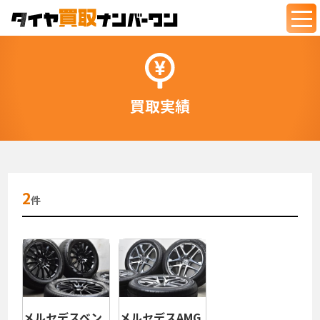
togg
navi
買取実績
2
件
メルセデスベン
メルセデスAMG