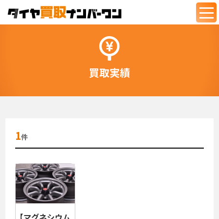
togg
navi
買取実績
1
件
【マグネシウム