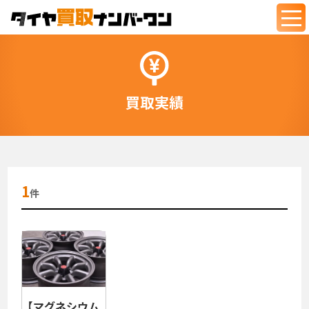
togg
navi
買取実績
1
件
【マグネシウム