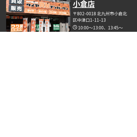
小倉店
〒802-0018 北九州市小倉北
区中津口1-11-13
10:00～13:00、13:45～
19:00（木曜日定休）
Google Map
※釣具買取ナンバーワン小倉店の中で営業しております。
博多店
〒812-0893 福岡県福岡市博
多区那珂6丁目24−5
10:00～19:00
Google Map
※ゴルフクラブ買取ナンバーワン博多店の中で営業しておりま
す。