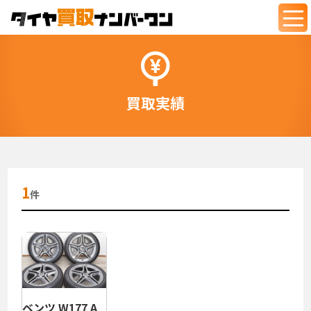
togg
navi
買取実績
1
件
ベンツ W177 A