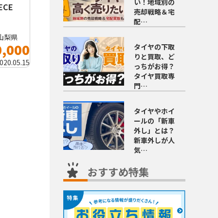
い！地域別の
IECE
売却戦略＆宅
配…
山梨県
0,000
タイヤの下取
りと買取、ど
020.05.15
っちがお得？
タイヤ買取専
門…
タイヤやホイ
ールの「新車
外し」とは？
新車外しが人
気…
おすすめ特集