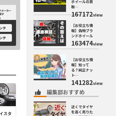
ホイールの買
取…
カーから探す
ホイールメーカーから探す
167172
view
【お役立ち情
インチ
報】偽物ブラ
ンドホイール
インチ
163474
view
【お役立ち情
報】知って
る？純正ナッ
ト…
141282
view
編集部おすすめ
近くでタイヤ
を高く売りた
マイスタ