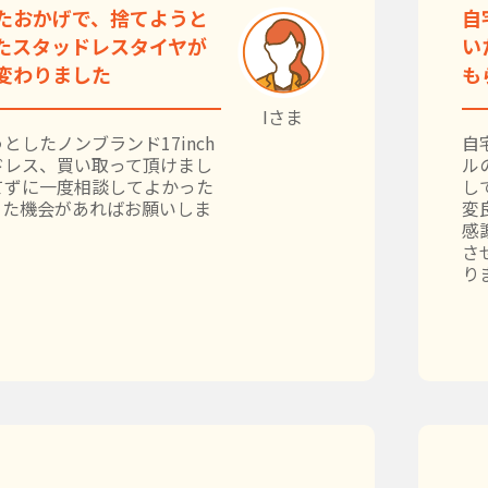
たおかげで、捨てようと
自
たスタッドレスタイヤが
い
変わりました
も
Iさま
としたノンブランド17inch
自
ドレス、買い取って頂けまし
ル
てずに一度相談してよかった
し
また機会があればお願いしま
変
感
さ
り