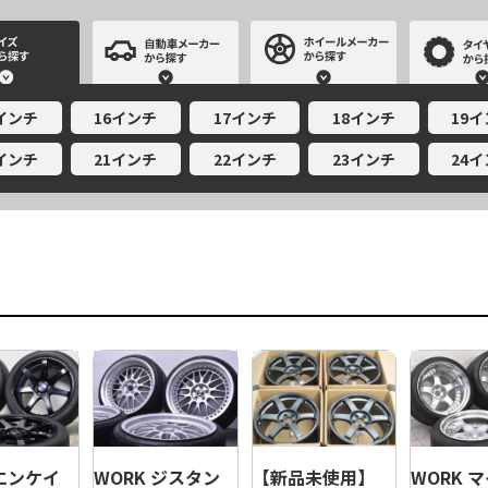
サイズから探す
自動車メーカーから探す
ホイールメー
5インチ
16インチ
17インチ
18インチ
19
0インチ
21インチ
22インチ
23インチ
24
 エンケイ
【新品未使用】
WORK ジスタン
WORK 