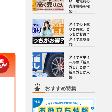
い！地域別の
売却戦略＆宅
配…
タイヤの下取
りと買取、ど
っちがお得？
タイヤ買取専
門…
タイヤやホイ
ールの「新車
外し」とは？
新車外しが人
気…
おすすめ特集