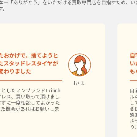
本一「ありがとう」をいただける買取専門店を目指すため、い
す。
たおかげで、捨てようと
自
たスタッドレスタイヤが
い
変わりました
も
Iさま
としたノンブランド17inch
自
ドレス、買い取って頂けまし
ル
てずに一度相談してよかった
し
また機会があればお願いしま
変
感
さ
り