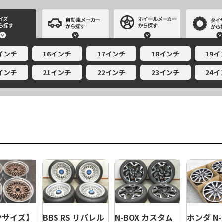
サイズから探す
自動車メーカーから探す
ホイールメー
5インチ
16インチ
17インチ
18インチ
19
0インチ
21インチ
22インチ
23インチ
24
BBS RS リバレル
N-BOX カスタム
少サイズ】
ホンダ N-