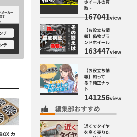
ホイールの買
取…
カーから探す
ホイールメーカーから探す
167041
view
【お役立ち情
インチ
報】偽物ブラ
ンドホイール
インチ
163447
view
【お役立ち情
報】知って
る？純正ナッ
ト…
141256
view
編集部おすすめ
近くでタイヤ
を高く売りた
BOX カ