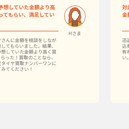
予想していた金額より高
対
ってもらい、満足してい
金
Hさま
フさんに金額を相談をしなが
迅
取してもらいました。結果、
込
予想していた金額より高く買
有
もらった！買取のことなら、
い
度タイヤ買取ナンバーワンに
てみてください！