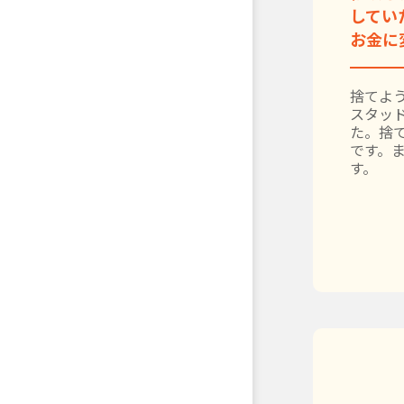
してい
お金に
捨てよう
スタッ
た。捨
です。
す。