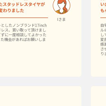
たスタッドレスタイヤが
い
変わりました
も
Iさま
としたノンブランド17inch
自
ドレス、買い取って頂けまし
ル
てずに一度相談してよかった
し
また機会があればお願いしま
変
感
さ
り