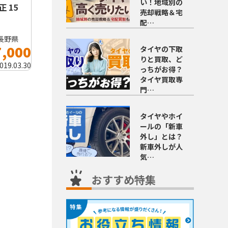
い！地域別の
 15
売却戦略＆宅
配…
長野県
7,000
タイヤの下取
りと買取、ど
019.03.30
っちがお得？
タイヤ買取専
門…
タイヤやホイ
ールの「新車
外し」とは？
新車外しが人
気…
おすすめ特集