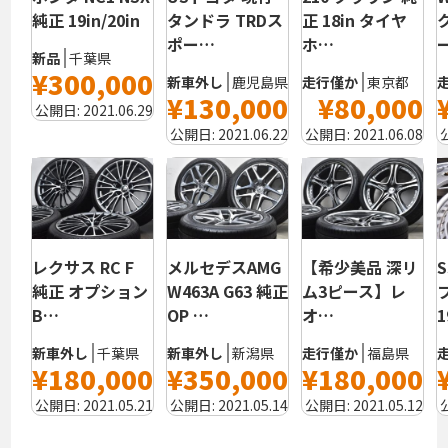
純正 19in/20in
タンドラ TRDス
正 18in タイヤ
ポー…
ホ…
新品
千葉県
¥300,000
新車外し
鹿児島県
走行僅か
東京都
¥130,000
¥80,000
公開日:
2021.06.29
公開日:
2021.06.22
公開日:
2021.06.08
レクサス RC F
メルセデスAMG
【希少美品 深リ
純正 オプション
W463A G63 純正
ム3ピース】レ
B…
OP …
オ…
1
新車外し
千葉県
新車外し
新潟県
走行僅か
福島県
¥180,000
¥350,000
¥180,000
公開日:
2021.05.21
公開日:
2021.05.14
公開日:
2021.05.12