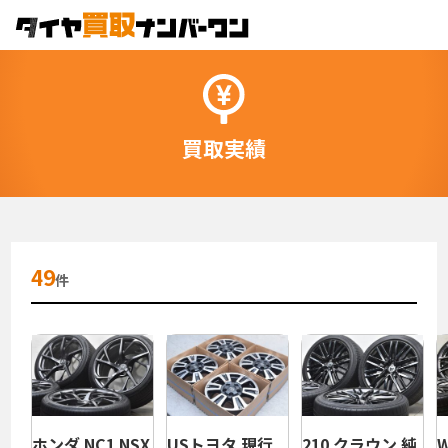
買取実績
49
件
ホンダ NC1 NSX
USトヨタ 現行
210 クラウン 純