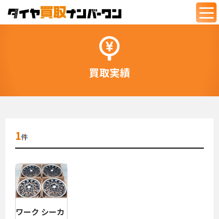
togg
navi
買取実績
1
件
ワーク シーカ