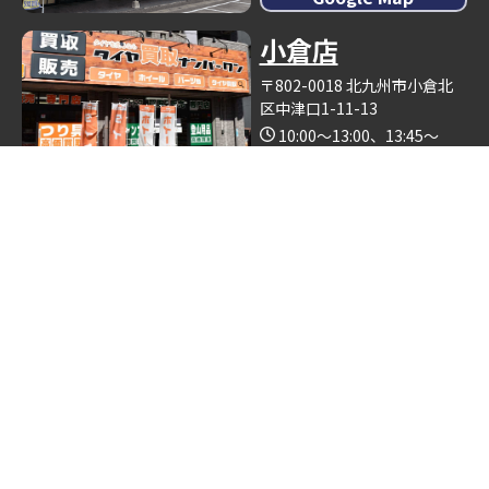
小倉店
〒802-0018 北九州市小倉北
区中津口1-11-13
10:00～13:00、13:45～
19:00（木曜日定休）
Google Map
※釣具買取ナンバーワン小倉店の中で営業しております。
博多店
〒812-0893 福岡県福岡市博
多区那珂6丁目24−5
10:00～19:00
Google Map
※ゴルフクラブ買取ナンバーワン博多店の中で営業しておりま
す。