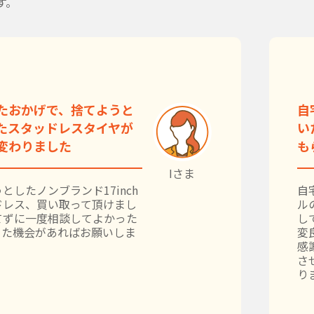
す。
たおかげで、捨てようと
自
たスタッドレスタイヤが
い
変わりました
も
Iさま
としたノンブランド17inch
自
ドレス、買い取って頂けまし
ル
てずに一度相談してよかった
し
また機会があればお願いしま
変
感
さ
り