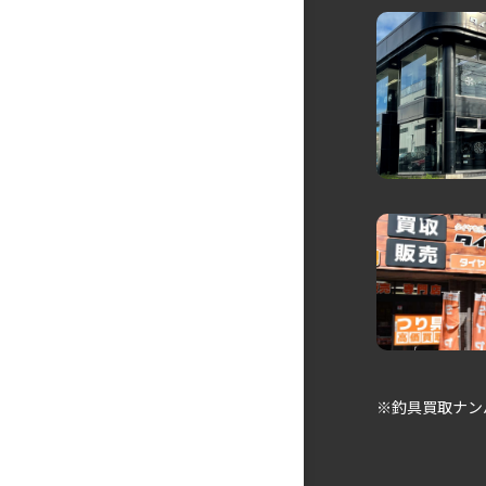
※釣具買取ナン