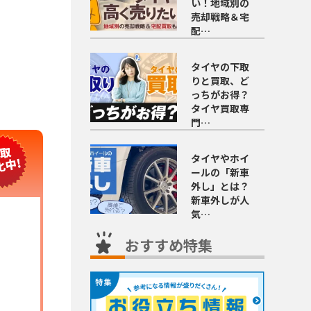
い！地域別の
売却戦略＆宅
配…
タイヤの下取
りと買取、ど
っちがお得？
タイヤ買取専
門…
タイヤやホイ
ールの「新車
外し」とは？
新車外しが人
気…
おすすめ特集