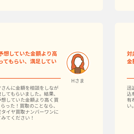
予想していた金額より高
対
ってもらい、満足してい
金
Hさま
フさんに金額を相談をしなが
迅
取してもらいました。結果、
込
予想していた金額より高く買
有
もらった！買取のことなら、
い
度タイヤ買取ナンバーワンに
てみてください！