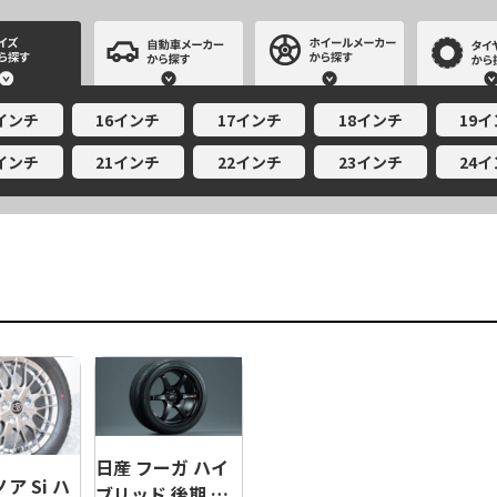
サイズから探す
自動車メーカーから探す
ホイールメー
5インチ
16インチ
17インチ
18インチ
19
0インチ
21インチ
22インチ
23インチ
24
日産 フーガ ハイ
ア Si ハ
ブリッド 後期 …