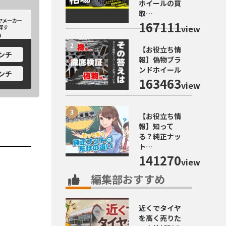
ホイールの買
取…
カーから探す
ホイールメーカーから探す
167111
view
【お役立ち情
インチ
報】偽物ブラ
ンドホイール
インチ
163463
view
【お役立ち情
報】知って
る？純正ナッ
ト…
141270
view
編集部おすすめ
近くでタイヤ
を高く売りた