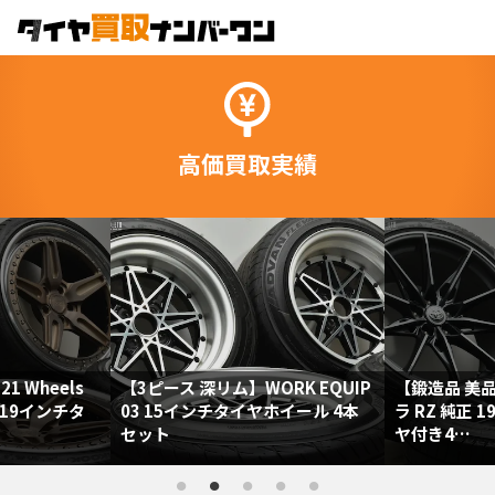
高価買取実績
1 Wheels
【3ピース 深リム】WORK EQUIP
【鍛造品 美品
.0 19インチタ
03 15インチタイヤホイール 4本
ラ RZ 純正 
セット
ヤ付き4…
70,000円
150,000円