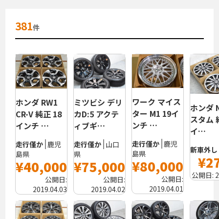
381
件
ワーク マイス
ホンダ RW1
ミツビシ デリ
ホンダ N
ター M1 19イ
CR-V 純正 18
カD:5 アクテ
スタム 
ンチ …
インチ …
ィブギ…
イ…
走行僅か
鹿児
走行僅か
鹿児
走行僅か
山口
新車外し
島県
島県
県
¥2
¥80,000
¥40,000
¥75,000
公開日:
2
公開日:
公開日:
公開日:
2019.04.01
2019.04.03
2019.04.02