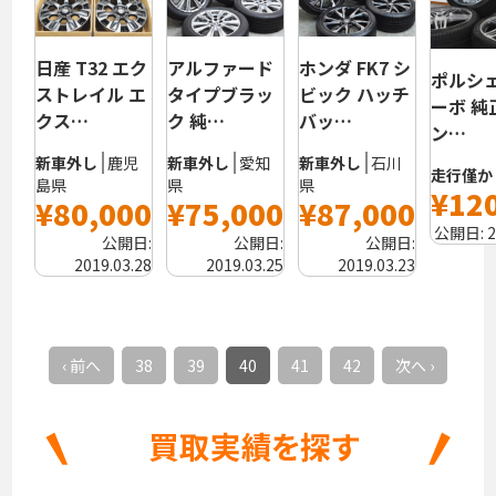
日産 T32 エク
アルファード
ホンダ FK7 シ
ポルシェ 
ストレイル エ
タイプブラッ
ビック ハッチ
ーボ 純
クス…
ク 純…
バッ…
ン…
新車外し
鹿児
新車外し
愛知
新車外し
石川
走行僅か
島県
県
県
¥12
¥80,000
¥75,000
¥87,000
公開日:
2
公開日:
公開日:
公開日:
2019.03.28
2019.03.25
2019.03.23
‹ 前へ
38
39
40
41
42
次へ ›