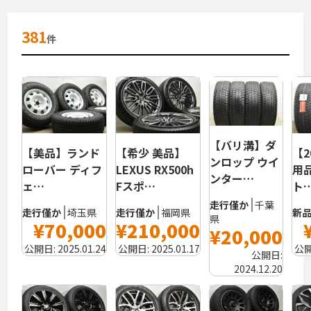
381
件
【バリ溝】ダ
【美品】ランド
【希少 美品】
【2
ンロップ ウイ
ローバー ディフ
LEXUS RX500h
用
ンター…
ェ…
Fスポ…
ト
走行僅か
千葉
走行僅か
埼玉県
走行僅か
福岡県
新
県
¥70,000
¥210,000
¥20,000
公開日:
2025.01.24
公開日:
2025.01.17
公
公開日:
2024.12.20