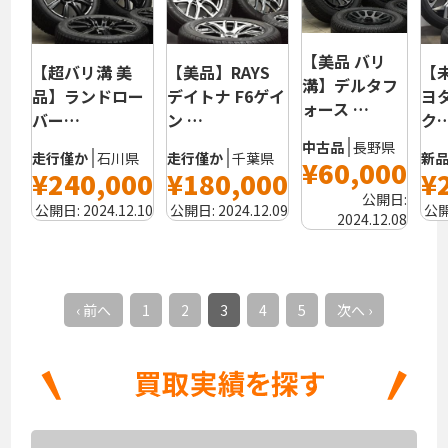
【美品 バリ
【超バリ溝 美
【美品】RAYS
【
溝】デルタフ
品】ランドロー
デイトナ F6ゲイ
ヨ
ォース …
バー…
ン …
ク
中古品
長野県
走行僅か
石川県
走行僅か
千葉県
新
¥60,000
¥240,000
¥180,000
¥
公開日:
公開日:
2024.12.10
公開日:
2024.12.09
公
2024.12.08
‹ 前へ
1
2
3
4
5
次へ ›