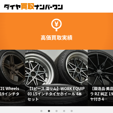
高価買取実績
s
【3ピース 深リム】WORK EQUIP
【鍛造品 美品】トヨタ 
タ
03 15インチタイヤホイール 4本
ラ RZ 純正 19in ス
セット
ヤ付き4…
70,000円
150,000円