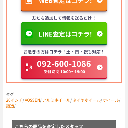
友だち追加して情報を送るだけ！
LINE査定はコチラ！
お急ぎの方はコチラ！土・日・祝も対応！
092-600-1086
受付時間 10:00～19:00
タグ：
20インチ
/
VOSSEN
/
アルミホイール
/
タイヤホイール
/
ホイール
/
鍛造
/
こちらの商品を査定したスタッフ