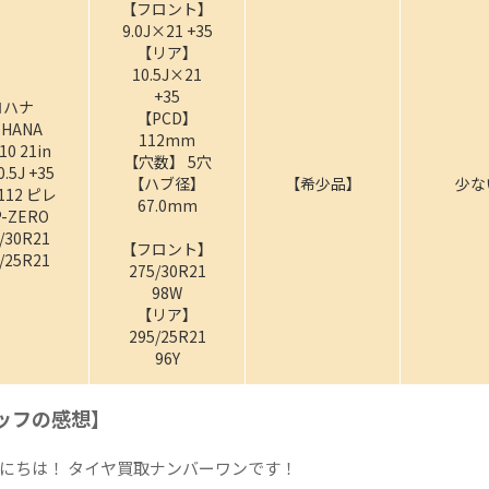
【フロント】
9.0J×21 +35
【リア】
10.5J×21
+35
ロハナ
【PCD】
OHANA
112mm
10 21in
【穴数】 5穴
0.5J +35
【ハブ径】
【希少品】
少な
112 ピレ
67.0mm
P-ZERO
/30R21
【フロント】
/25R21
275/30R21
98W
【リア】
295/25R21
96Y
ッフの感想】
にちは！ タイヤ買取ナンバーワンです！