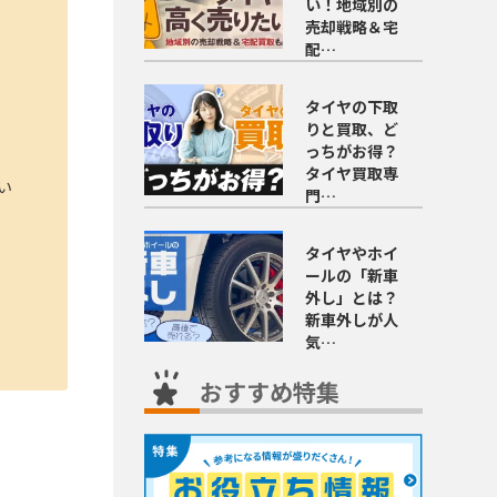
い！地域別の
売却戦略＆宅
配…
タイヤの下取
りと買取、ど
っちがお得？
タイヤ買取専
い
門…
タイヤやホイ
ールの「新車
外し」とは？
新車外しが人
気…
おすすめ特集