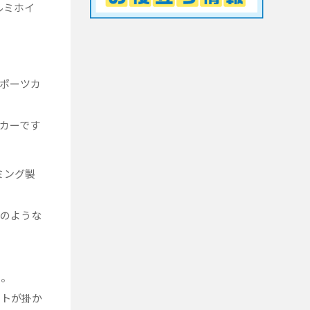
ルミホイ
スポーツカ
カーです
ミング製
ルのような
…。
ストが掛か