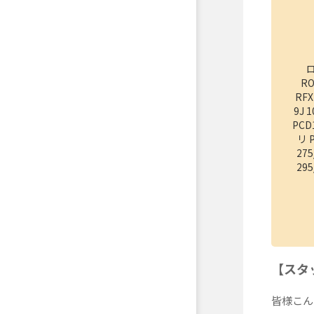
R
RFX
9J 1
PCD
リ 
275
295
【スタ
皆様こん