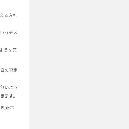
える方も
というデメ
ような売
独自の査定
か無いよう
だきます。
、純正ホ