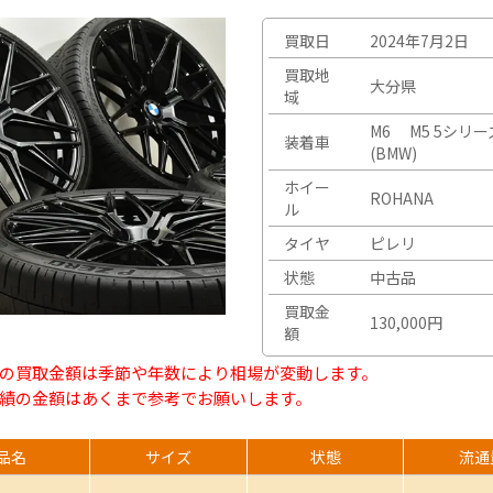
買取日
2024年7月2日
買取地
大分県
域
M6 M5 5シリー
装着車
(BMW)
ホイー
ROHANA
ル
タイヤ
ピレリ
状態
中古品
買取金
130,000円
額
の買取金額は季節や年数により相場が変動します。
績の金額はあくまで参考でお願いします。
品名
サイズ
状態
流通