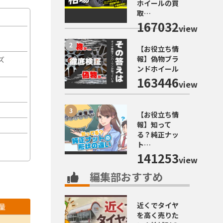
ホイールの買
取…
167032
view
【お役立ち情
報】偽物ブラ
ズ
ンドホイール
163446
view
【お役立ち情
報】知って
る？純正ナッ
ト…
141253
view
編集部おすすめ
近くでタイヤ
量
を高く売りた