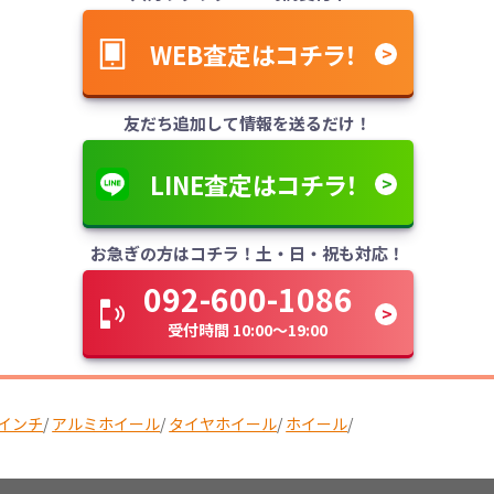
WEB査定はコチラ！
友だち追加して情報を送るだけ！
LINE査定はコチラ！
お急ぎの方はコチラ！土・日・祝も対応！
092-600-1086
受付時間 10:00～19:00
1インチ
/
アルミホイール
/
タイヤホイール
/
ホイール
/