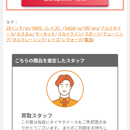
タグ：
18インチ
/
gs
/
RAYS（レイズ）
/
SAGA
/
sc
/
VR
/
wrx
/
アルミホイ
ール
/
カスタム
/
サーキット
/
スカイライン
/
スポーツ
/
チューニン
グ
/
ボルクレーシング
/
レイズ
/
レヴォーグ
/
鍛造
/
こちらの商品を査定したスタッフ
買取スタッフ
この度は当店にタイヤホイールをご売却頂きあ
りがとうございます。 またのご利用をお待ちし