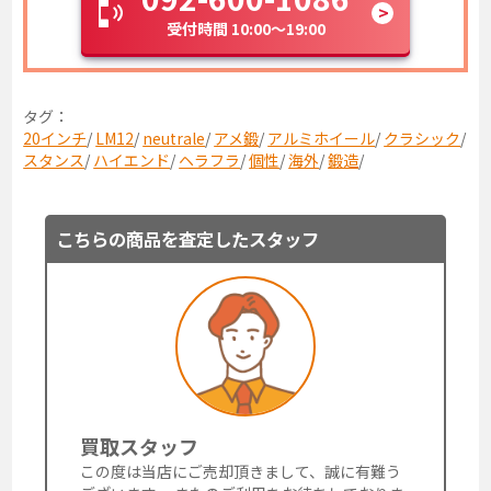
受付時間 10:00～19:00
タグ：
20インチ
/
LM12
/
neutrale
/
アメ鍛
/
アルミホイール
/
クラシック
/
スタンス
/
ハイエンド
/
ヘラフラ
/
個性
/
海外
/
鍛造
/
こちらの商品を査定したスタッフ
買取スタッフ
この度は当店にご売却頂きまして、誠に有難う