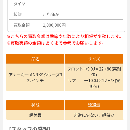
タイヤ
状態
走行僅か
買取金額
1,000,000円
※こちらの買取金額は季節や年数により相場が変動します。
※買取実績の金額はあくまで参考でお願いします。
品名
サイズ
フロント→9.0J×22 +80(実測
アナーキー ANRKY シリーズ3
値)
22インチ
リア →10.0J×22 +73(実
測値)
状態
流通量
超美品
非常に少ない、超希少
【スタッフの感想】