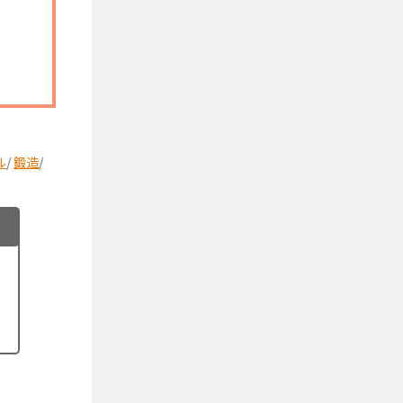
ル
/
鍛造
/