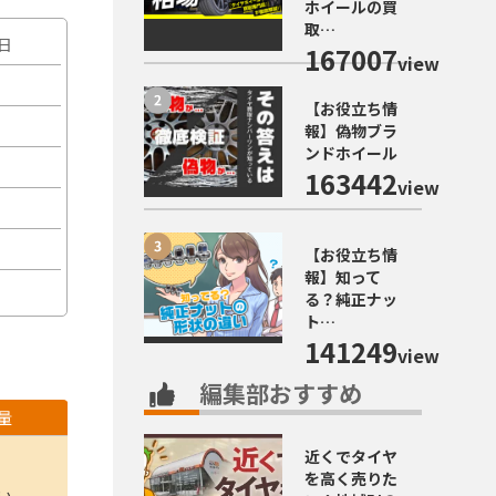
ホイールの買
取…
6日
167007
view
【お役立ち情
報】偽物ブラ
ンドホイール
163442
view
【お役立ち情
報】知って
る？純正ナッ
ト…
141249
view
編集部おすすめ
量
近くでタイヤ
を高く売りた
い