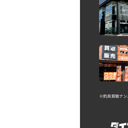
※釣具買取ナン