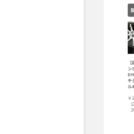
【
ン
DY
チ
ル
￥1
2