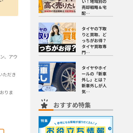
い！地域別の
売却戦略＆宅
配…
タイヤの下取
りと買取、ど
っちがお得？
タイヤ買取専
門…
ン、アウ
タイヤやホイ
ールの「新車
いただき
外し」とは？
新車外しが人
気…
おりま
おすすめ特集