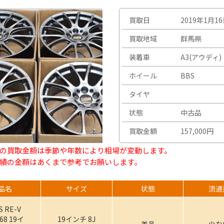
買取日
2019年1月1
買取地域
群馬県
装着車
A3(アウディ)
ホイール
BBS
タイヤ
状態
中古品
買取金額
157,000円
の買取金額は季節や年数により相場が変動します。
績の金額はあくまで参考でお願いします。
品名
サイズ
状態
流通
S RE-V
68 19イ
19インチ 8J
美品
少な