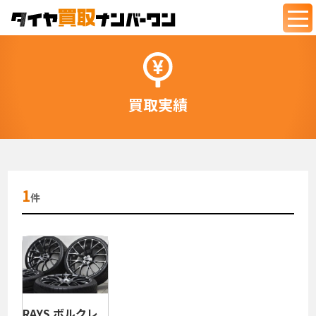
togg
navi
買取実績
1
件
RAYS ボルクレ