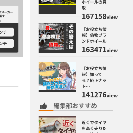
ホイールの買
取…
カーから探す
ホイールメーカーから探す
167158
view
【お役立ち情
インチ
報】偽物ブラ
ンドホイール
インチ
163471
view
【お役立ち情
報】知って
る？純正ナッ
ト…
141276
view
編集部おすすめ
近くでタイヤ
を高く売りた