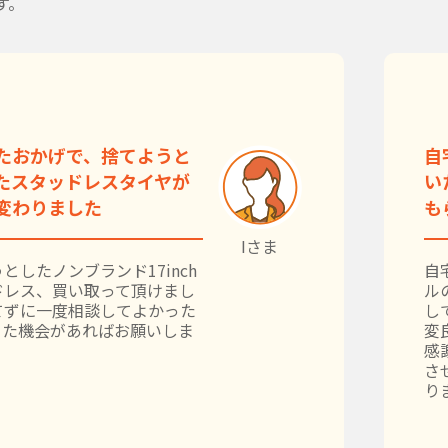
す。
たおかげで、捨てようと
自
たスタッドレスタイヤが
い
変わりました
も
Iさま
としたノンブランド17inch
自
ドレス、買い取って頂けまし
ル
てずに一度相談してよかった
し
また機会があればお願いしま
変
感
さ
り