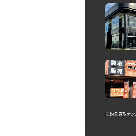
※釣具買取ナン