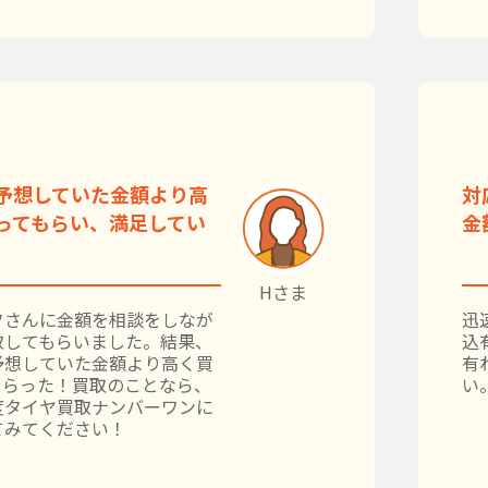
予想していた金額より高
対
ってもらい、満足してい
金
Hさま
フさんに金額を相談をしなが
迅
取してもらいました。結果、
込
予想していた金額より高く買
有
もらった！買取のことなら、
い
度タイヤ買取ナンバーワンに
てみてください！