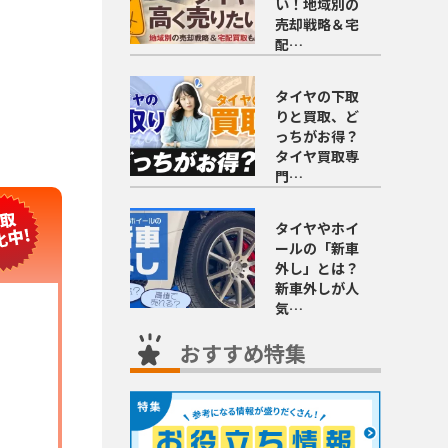
い！地域別の
売却戦略＆宅
配…
タイヤの下取
りと買取、ど
っちがお得？
タイヤ買取専
門…
タイヤやホイ
ールの「新車
外し」とは？
新車外しが人
気…
おすすめ特集