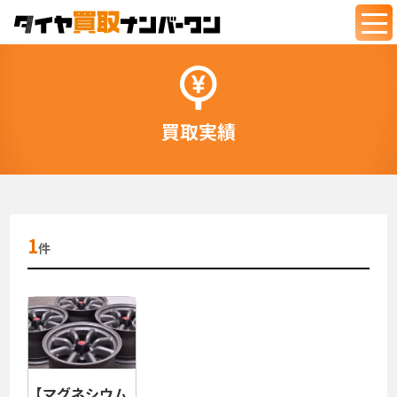
togg
navi
買取実績
1
件
【マグネシウム