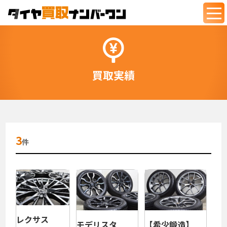
togg
navi
買取実績
3
件
レクサス
モデリスタ
【希少鍛造】