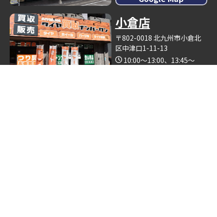
小倉店
〒802-0018 北九州市小倉北
区中津口1-11-13
10:00～13:00、13:45～
19:00（木曜日定休）
Google Map
※釣具買取ナンバーワン小倉店の中で営業しております。
博多店
〒812-0893 福岡県福岡市博
多区那珂6丁目24−5
10:00～19:00
Google Map
※ゴルフクラブ買取ナンバーワン博多店の中で営業しておりま
す。