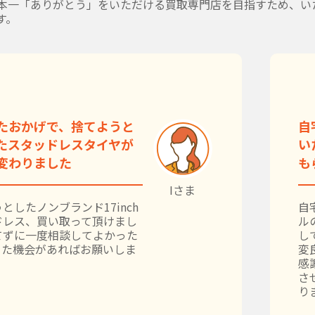
本一「ありがとう」をいただける買取専門店を目指すため、い
す。
たおかげで、捨てようと
自
たスタッドレスタイヤが
い
変わりました
も
Iさま
としたノンブランド17inch
自
ドレス、買い取って頂けまし
ル
てずに一度相談してよかった
し
また機会があればお願いしま
変
感
さ
り