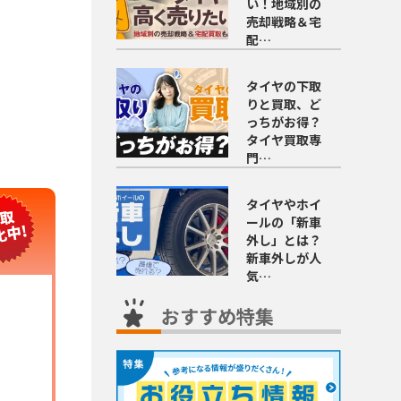
い！地域別の
売却戦略＆宅
配…
タイヤの下取
りと買取、ど
っちがお得？
タイヤ買取専
門…
タイヤやホイ
ールの「新車
外し」とは？
新車外しが人
気…
おすすめ特集