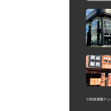
※釣具買取ナン