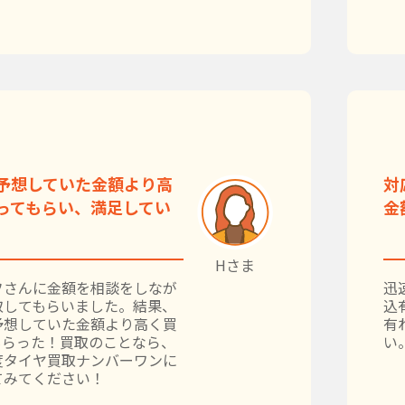
予想していた金額より高
対
ってもらい、満足してい
金
Hさま
フさんに金額を相談をしなが
迅
取してもらいました。結果、
込
予想していた金額より高く買
有
もらった！買取のことなら、
い
度タイヤ買取ナンバーワンに
てみてください！