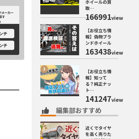
ホイールの買
取…
カーから探す
ホイールメーカーから探す
166991
view
【お役立ち情
インチ
報】偽物ブラ
ンドホイール
インチ
163438
view
【お役立ち情
報】知って
る？純正ナッ
ト…
141247
view
編集部おすすめ
近くでタイヤ
を高く売りた