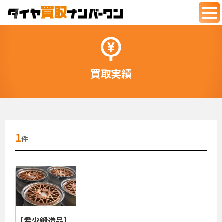
togg
navi
買取実績
1
件
【希少鍛造品】