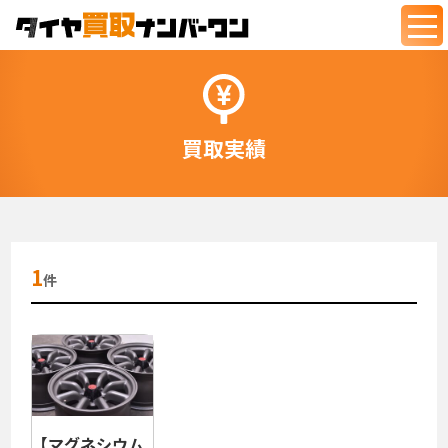
togg
navi
買取実績
1
件
【マグネシウム