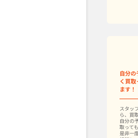
自分の
く買取
ます！
スタッ
ら、買
自分の
取って
是非一