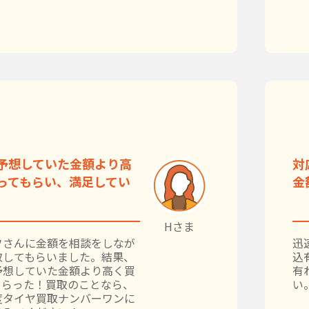
予想していた金額より高
対
ってもらい、満足してい
金
Hさま
フさんに金額を相談をしなが
迅
取してもらいました。結果、
込
予想していた金額より高く買
有
もらった！買取のことなら、
い
度タイヤ買取ナンバーワンに