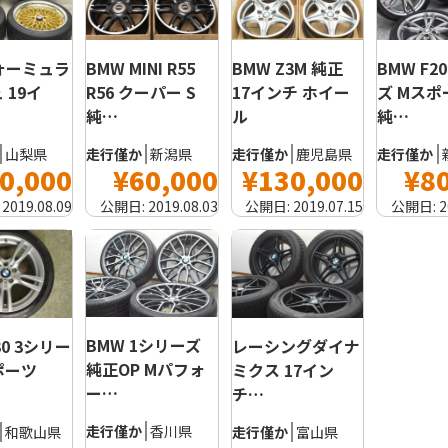
フォーミュラ
BMW Z3M 純正
BMW MINI R55
BMW F2
 19イ
17インチ ホイー
R56 クーパー S
ズ Mスポ
ル
純…
純…
山梨県
走行僅か
鹿児島県
走行僅か
新潟県
走行僅か
0,000
¥130,000
¥60,000
¥8
:
2019.08.09
公開日:
2019.07.15
公開日:
2019.08.03
公開日:
2
BMW 1シリーズ
30 3シリー
レーシングダイナ
純正OP Mパフォ
ポーツ
ミクス 17イン
ー…
チ…
走行僅か
香川県
和歌山県
走行僅か
富山県