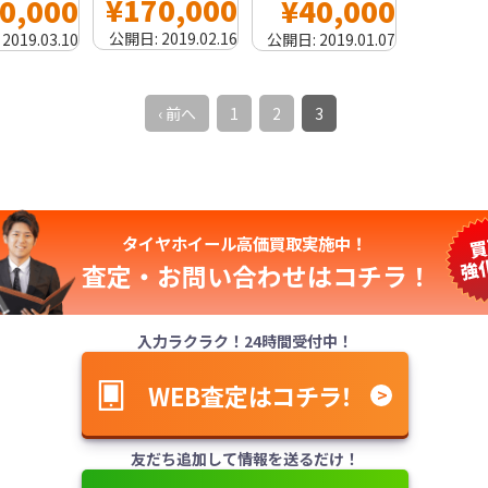
¥170,000
0,000
¥40,000
公開日:
2019.02.16
:
2019.03.10
公開日:
2019.01.07
‹ 前へ
1
2
3
タイヤホイール高価買取実施中！
査定・お問い合わせは
コチラ！
入力ラクラク！24時間受付中！
WEB査定はコチラ！
友だち追加して情報を送るだけ！