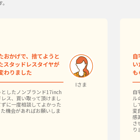
す。
たおかげで、捨てようと
自
たスタッドレスタイヤが
い
変わりました
も
Iさま
としたノンブランド17inch
自
ドレス、買い取って頂けまし
ル
てずに一度相談してよかった
し
また機会があればお願いしま
変
感
さ
り