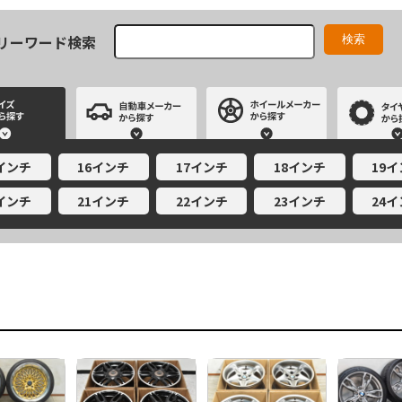
リーワード検索
サイズから探す
自動車メーカーから探す
ホイールメー
5インチ
16インチ
17インチ
18インチ
19
0インチ
21インチ
22インチ
23インチ
24