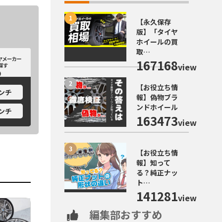
【永久保存
版】「タイヤ
ホイールの買
取…
カーから探す
ホイールメーカーから探す
167168
view
【お役立ち情
インチ
報】偽物ブラ
ンドホイール
インチ
163473
view
【お役立ち情
報】知って
る？純正ナッ
ト…
141281
view
編集部おすすめ