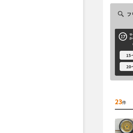
フ
1
2
23
件