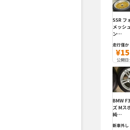
SSR 
メッシュ
ン…
走行僅か
¥15
公開日
BMW F
ズ Mス
純…
新車外し