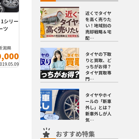
近くでタイヤ
を高く売りた
0 1シリー
い！地域別の
ーツ
売却戦略＆宅
配…
新潟県
0,000
タイヤの下取
りと買取、ど
019.05.09
っちがお得？
タイヤ買取専
門…
タイヤやホイ
ールの「新車
外し」とは？
新車外しが人
気…
おすすめ特集