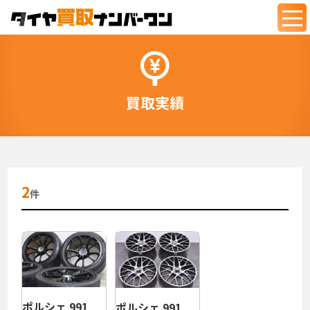
togg
navi
買取実績
2
件
ポルシェ 991
ポルシェ 991