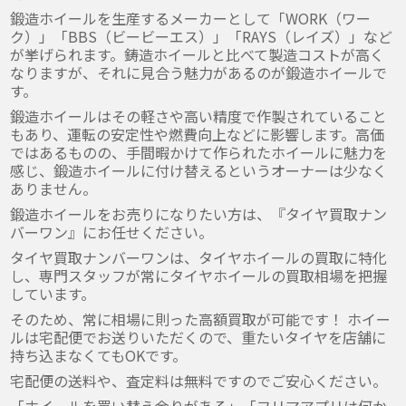
鍛造ホイールを生産するメーカーとして「WORK（ワー
ク）」「BBS（ビービーエス）」「RAYS（レイズ）」など
が挙げられます。鋳造ホイールと比べて製造コストが高く
なりますが、それに見合う魅力があるのが鍛造ホイールで
す。
鍛造ホイールはその軽さや高い精度で作製されていること
もあり、運転の安定性や燃費向上などに影響します。高価
ではあるものの、手間暇かけて作られたホイールに魅力を
感じ、鍛造ホイールに付け替えるというオーナーは少なく
ありません。
鍛造ホイールをお売りになりたい方は、『タイヤ買取ナン
バーワン』にお任せください。
タイヤ買取ナンバーワンは、タイヤホイールの買取に特化
し、専門スタッフが常にタイヤホイールの買取相場を把握
しています。
そのため、常に相場に則った高額買取が可能です！ ホイー
ルは宅配便でお送りいただくので、重たいタイヤを店舗に
持ち込まなくてもOKです。
宅配便の送料や、査定料は無料ですのでご安心ください。
「ホイールを買い替え余りがある」「フリマアプリは何か