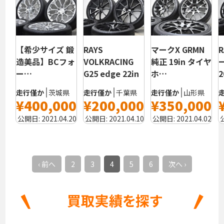
【希少サイズ 鍛
RAYS
マークX GRMN
造美品】BCフォ
VOLKRACING
純正 19in タイヤ
ー…
G25 edge 22in
ホ…
2
走行僅か
茨城県
走行僅か
千葉県
走行僅か
山形県
¥400,000
¥200,000
¥350,000
公開日:
2021.04.20
公開日:
2021.04.10
公開日:
2021.04.02
‹ 前へ
2
3
4
5
6
次へ ›