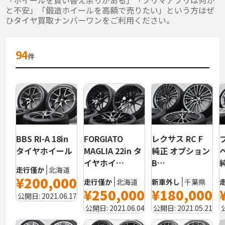
と不安」「鍛造ホイールを高額で売りたい」という方はぜ
ひタイヤ買取ナンバーワンをご利用ください。
94
件
BBS RI-A 18in
FORGIATO
レクサス RC F
タイヤホイール
MAGLIA 22in タ
純正 オプション
イヤホイ…
B…
走行僅か
北海道
¥200,000
走行僅か
北海道
新車外し
千葉県
¥250,000
¥180,000
公開日:
2021.06.17
公開日:
2021.06.04
公開日:
2021.05.21