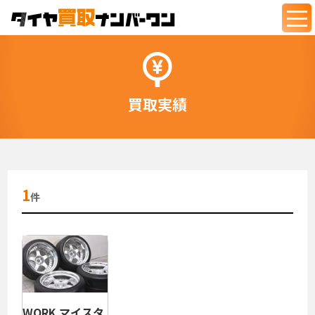
togg
navi
買取実績
1
件
WORK マイスタ