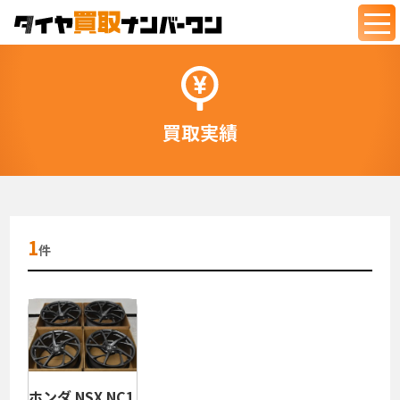
togg
navi
買取実績
1
件
ホンダ NSX NC1