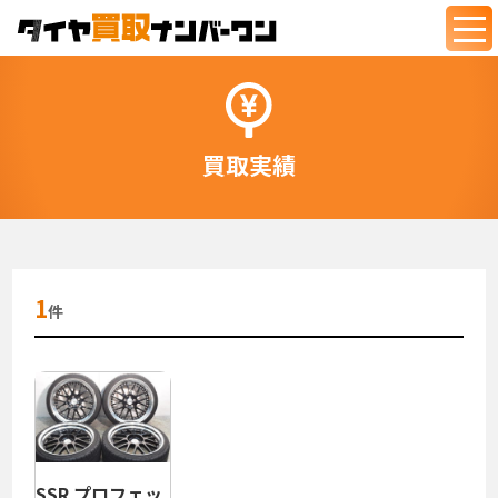
togg
navi
買取実績
1
件
SSR プロフェッ