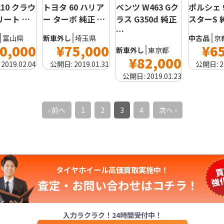
ポルシェ 
10 クラウ
トヨタ 60 ハリア
ベンツ W463 Gク
スターS 
リート …
ー ターボ 純正 …
ラス G350d 純正
…
中古品
京
富山県
新車外し
埼玉県
¥6
0,000
¥75,000
新車外し
東京都
¥82,000
公開日:
2
:
2019.02.04
公開日:
2019.01.31
公開日:
2019.01.23
‹ 前へ
1
2
3
4
次へ ›
タイヤホイール高価買取実施中！
査定・お問い合わせは
コチラ！
入力ラクラク！24時間受付中！