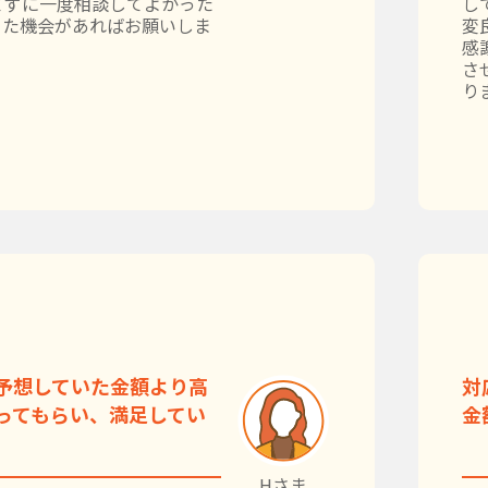
てずに一度相談してよかった
し
また機会があればお願いしま
変
感
さ
り
予想していた金額より高
対
ってもらい、満足してい
金
Hさま