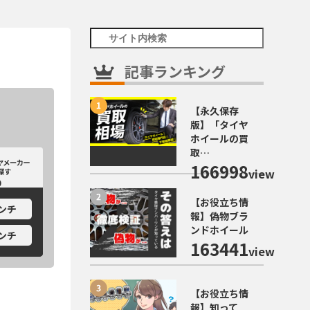
記事ランキング
【永久保存
版】「タイヤ
ホイールの買
取…
カーから探す
ホイールメーカーから探す
166998
view
【お役立ち情
インチ
報】偽物ブラ
ンドホイール
インチ
163441
view
【お役立ち情
報】知って