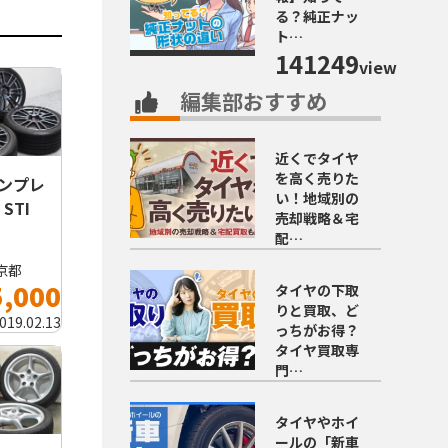
る？純正ナッ
ト…
141249
view
編集部おすすめ
近くでタイヤ
を高く売りた
インプレ
い！地域別の
STI
売却戦略＆宅
配…
京都
5,000
タイヤの下取
りと買取、ど
019.02.13
っちがお得？
タイヤ買取専
門…
タイヤやホイ
ールの「新車