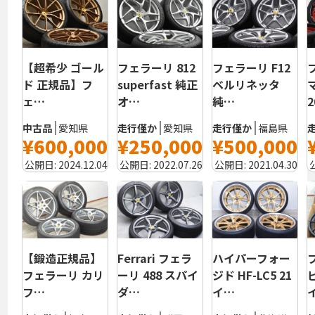
【超希少 ゴール
フェラーリ 812
フェラーリ F12
ド 正規品】フ
superfast 純正
ベルリネッタ
ェ…
オ…
純…
2
中古品
愛知県
走行僅か
愛知県
走行僅か
福島県
¥600,000
¥250,000
¥500,000
公開日:
2024.12.04
公開日:
2022.07.26
公開日:
2021.04.30
【鍛造正規品】
Ferrari フェラ
ハイパーフォー
フェラーリ カリ
ーリ 488 スパイ
ジド HF-LC5 21
フ…
ダ…
イ…