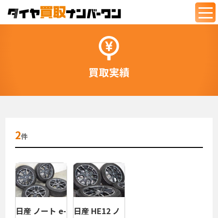
togg
navi
買取実績
2
件
日産 ノート e-
日産 HE12 ノ