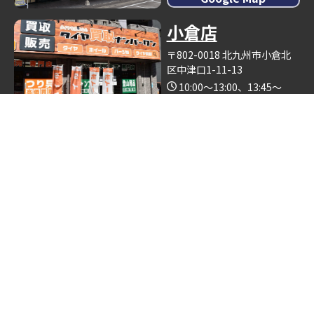
小倉店
〒802-0018 北九州市小倉北
区中津口1-11-13
10:00～13:00、13:45～
19:00（木曜日定休）
Google Map
※釣具買取ナンバーワン小倉店の中で営業しております。
博多店
〒812-0893 福岡県福岡市博
多区那珂6丁目24−5
10:00～19:00
Google Map
※ゴルフクラブ買取ナンバーワン博多店の中で営業しておりま
す。