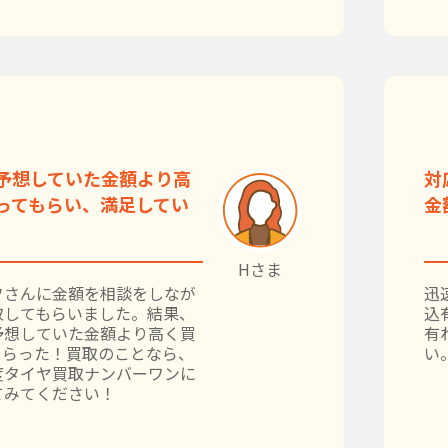
予想していた金額より高
対
ってもらい、満足してい
金
Hさま
フさんに金額を相談をしなが
迅
取してもらいました。結果、
込
予想していた金額より高く買
有
もらった！買取のことなら、
い
度タイヤ買取ナンバーワンに
てみてください！