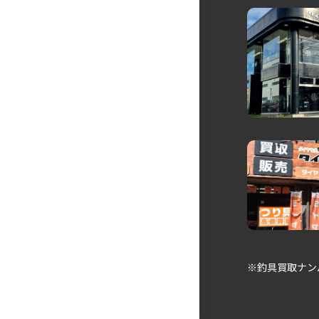
※釣具買取ナン