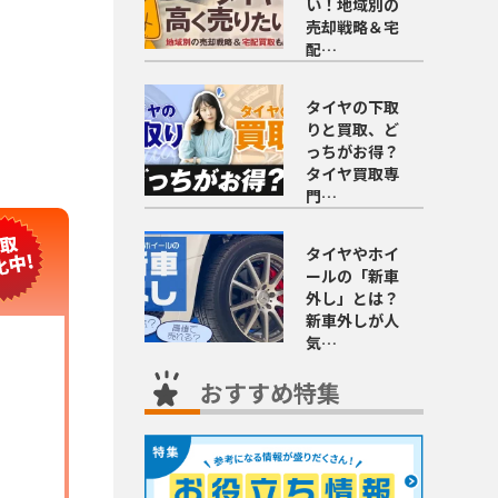
い！地域別の
売却戦略＆宅
配…
タイヤの下取
りと買取、ど
っちがお得？
タイヤ買取専
門…
タイヤやホイ
ールの「新車
外し」とは？
新車外しが人
気…
おすすめ特集