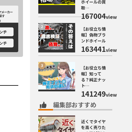
ホイールの買
取…
カーから探す
ホイールメーカーから探す
167004
view
【お役立ち情
インチ
報】偽物ブラ
ンドホイール
インチ
163441
view
【お役立ち情
報】知って
る？純正ナッ
ト…
141249
view
編集部おすすめ
近くでタイヤ
を高く売りた