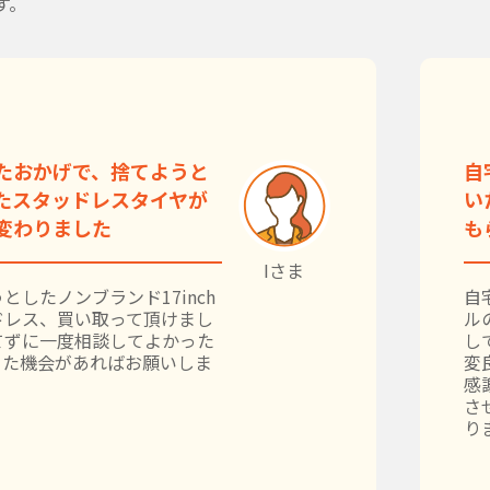
す。
たおかげで、捨てようと
自
たスタッドレスタイヤが
い
変わりました
も
Iさま
としたノンブランド17inch
自
ドレス、買い取って頂けまし
ル
てずに一度相談してよかった
し
また機会があればお願いしま
変
感
さ
り