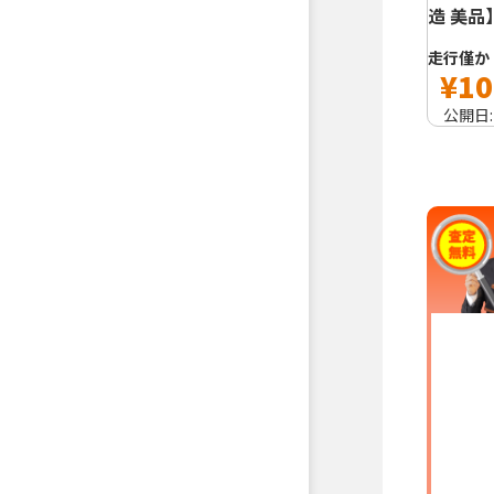
造 美品
走行僅か
¥10
公開日