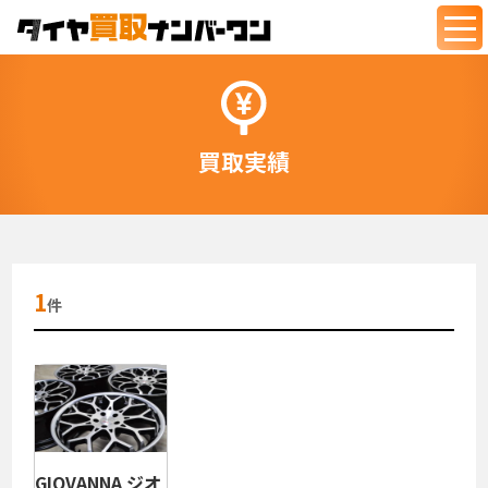
togg
navi
買取実績
1
件
GIOVANNA ジオ