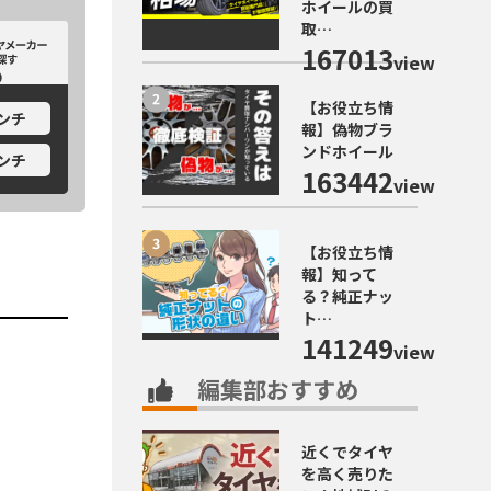
ホイールの買
取…
カーから探す
ホイールメーカーから探す
167013
view
【お役立ち情
インチ
報】偽物ブラ
ンドホイール
インチ
163442
view
【お役立ち情
報】知って
る？純正ナッ
ト…
141249
view
編集部おすすめ
近くでタイヤ
を高く売りた