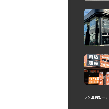
※釣具買取ナン