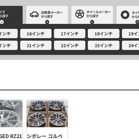
サイズから探す
自動車メーカーから探す
ホイールメー
5インチ
16インチ
17インチ
18インチ
19
0インチ
21インチ
22インチ
23インチ
24
GED RZ21
シボレー コルベ