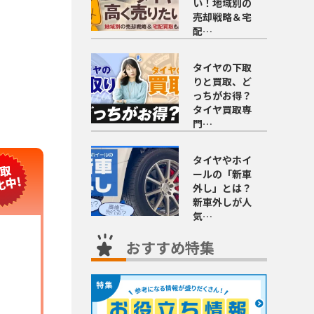
い！地域別の
売却戦略＆宅
配…
タイヤの下取
りと買取、ど
っちがお得？
タイヤ買取専
門…
タイヤやホイ
ールの「新車
外し」とは？
新車外しが人
気…
おすすめ特集