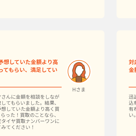
予想していた金額より高
対
ってもらい、満足してい
金
Hさま
フさんに金額を相談をしなが
迅
取してもらいました。結果、
込
予想していた金額より高く買
有
もらった！買取のことなら、
い
度タイヤ買取ナンバーワンに
てみてください！