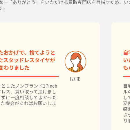
本一「ありがとう」をいただける買取専門店を目指すため、い
す。
たおかげで、捨てようと
自
たスタッドレスタイヤが
い
変わりました
も
Iさま
としたノンブランド17inch
自
ドレス、買い取って頂けまし
ル
てずに一度相談してよかった
し
また機会があればお願いしま
変
感
さ
り