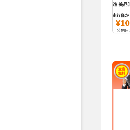
造 美品
走行僅か
¥10
公開日