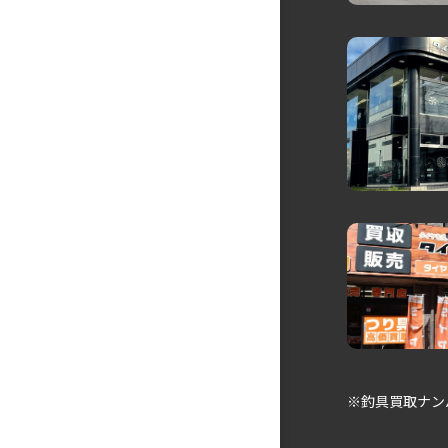
※釣具買取ナン