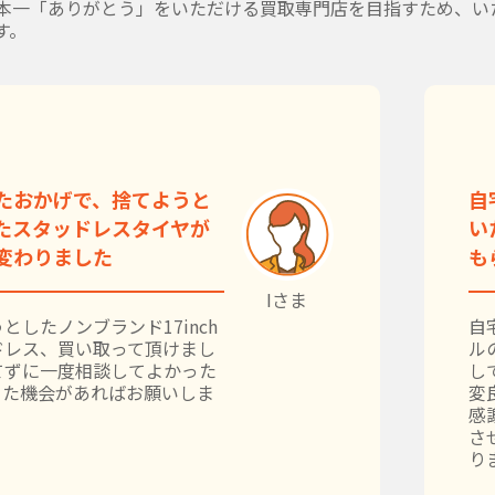
本一「ありがとう」をいただける買取専門店を目指すため、い
す。
たおかげで、捨てようと
自
たスタッドレスタイヤが
い
変わりました
も
Iさま
としたノンブランド17inch
自
ドレス、買い取って頂けまし
ル
てずに一度相談してよかった
し
また機会があればお願いしま
変
感
さ
り