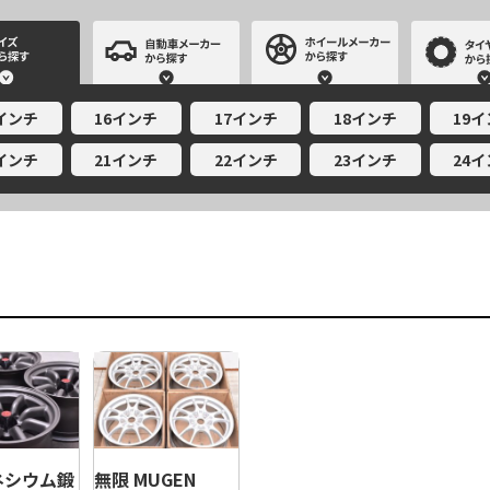
サイズから探す
自動車メーカーから探す
ホイールメー
5インチ
16インチ
17インチ
18インチ
19
0インチ
21インチ
22インチ
23インチ
24
無限 MUGEN
ネシウム鍛