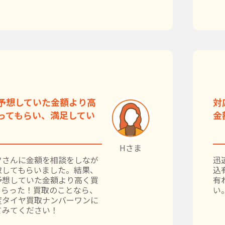
予想していた金額より高
対
ってもらい、満足してい
金
Hさま
フさんに金額を相談をしなが
迅
取してもらいました。結果、
込
予想していた金額より高く買
有
もらった！買取のことなら、
い
度タイヤ買取ナンバーワンに
てみてください！