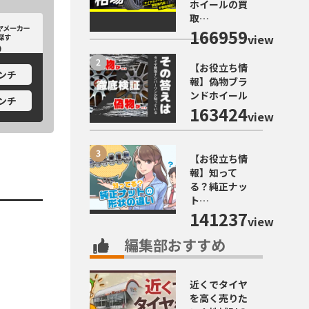
ホイールの買
取…
カーから探す
ホイールメーカーから探す
166959
view
【お役立ち情
インチ
報】偽物ブラ
ンドホイール
インチ
163424
view
【お役立ち情
報】知って
る？純正ナッ
ト…
141237
view
編集部おすすめ
近くでタイヤ
を高く売りた