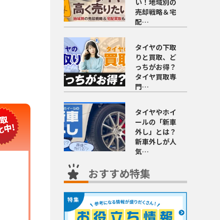
い！地域別の
売却戦略＆宅
配…
タイヤの下取
りと買取、ど
っちがお得？
タイヤ買取専
門…
タイヤやホイ
ールの「新車
外し」とは？
新車外しが人
気…
おすすめ特集