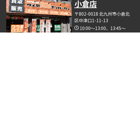
小倉店
〒802-0018 北九州市小倉北
区中津口1-11-13
10:00～13:00、13:45～
19:00（木曜日定休）
Google Map
※釣具買取ナンバーワン小倉店の中で営業しております。
博多店
〒812-0893 福岡県福岡市博
多区那珂6丁目24−5
10:00～19:00
Google Map
※ゴルフクラブ買取ナンバーワン博多店の中で営業しておりま
す。