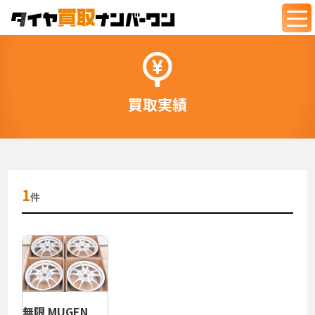
togg
navi
買取実績
1
件
無限 MUGEN